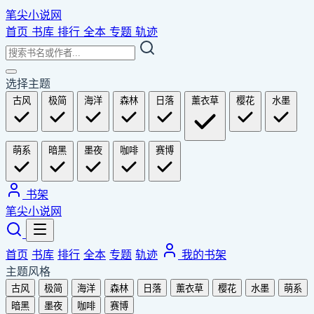
笔尖小说网
首页
书库
排行
全本
专题
轨迹
选择主题
古风
极简
海洋
森林
日落
薰衣草
樱花
水墨
萌系
暗黑
墨夜
咖啡
赛博
书架
笔尖小说网
首页
书库
排行
全本
专题
轨迹
我的书架
主题风格
古风
极简
海洋
森林
日落
薰衣草
樱花
水墨
萌系
暗黑
墨夜
咖啡
赛博