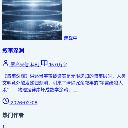
连载中
叙事深渊
雾岛来信
科幻
15.0万字
《叙事深渊》讲述当宇宙被证实是无限递归的叙事层时，人类
文明意外触发递归观测，引来了清除冗余叙事的“宇宙级狼人
杀”——物理定律崩坏成数学涂鸦，......
2026-02-06
热门作者
1