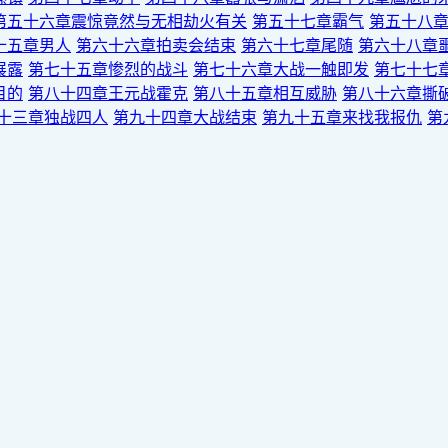
第五十六章震惊竟然与无相劫火有关
第五十七章霸气
第五十八
十五章男人
第六十六章拍卖会结束
第六十七章尾随
第六十八章
展露
第七十五章惨烈的战斗
第七十六章大战一触即发
第七十七
目的
第八十四章王元战霍克
第八十五章相互威胁
第八十六章撕
十三章独战四人
第九十四章大战结束
第九十五章来找我报仇
第