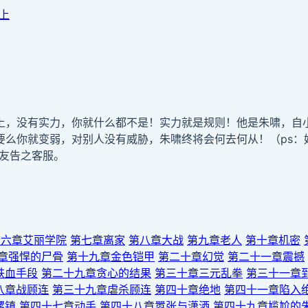
上
上，没有实力，你就什么都不是！实力就是规则！他是朱啸，自
么你就变弱，对别人没有威胁，朱啸终将会何去何从！（ps：
友告之客服。
第六章艾丽学院
第七章离家
第八章大战
第九章老人
第十章机密
章强悍的尸骨
第十九章金色铠甲
第二十章幻觉
第二十一章震撼
铁血手段
第二十九章贪心的结果
第三十章三元乱拳
第三十一章
八章战顾连
第三十九章虐杀顾连
第四十章绝地
第四十一章陷入
螺镇
第四十七章动手
第四十八章嚣张与潇洒
第四十九章尴尬的