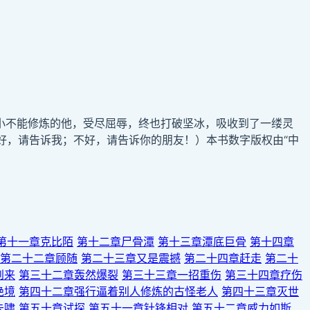
小不能修炼的他，受尽屈辱，终也打破坚冰，吸收到了一缕灵
好，请告诉我；不好，请告诉你的朋友！）本书数字版权由“中
第十一章克比陌
第十二章尸骨潭
第十三章潭底巨骨
第十四章
第二十二章顾随
第二十三章又是震撼
第二十四章赶走
第二十
到来
第三十二章轰然爆裂
第三十三章一招重伤
第三十四章疗伤
绝境
第四十二章强行逼着别人修炼的古怪老人
第四十三章灭世
朱啸
第五十章试探
第五十一章针锋相对
第五十二章威力如斯