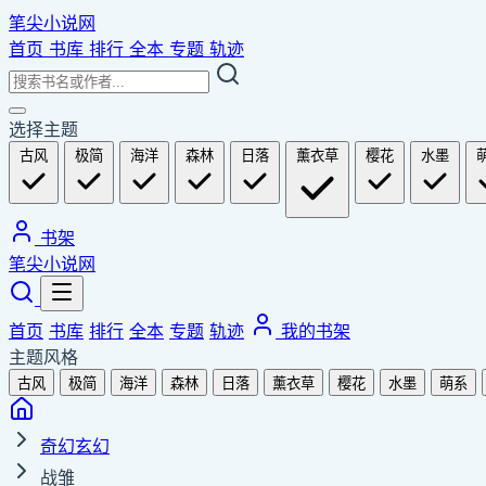
笔尖小说网
首页
书库
排行
全本
专题
轨迹
选择主题
古风
极简
海洋
森林
日落
薰衣草
樱花
水墨
书架
笔尖小说网
首页
书库
排行
全本
专题
轨迹
我的书架
主题风格
古风
极简
海洋
森林
日落
薰衣草
樱花
水墨
萌系
奇幻玄幻
战雏