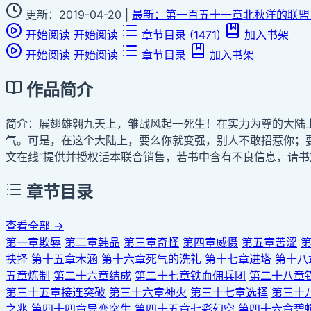
更新：2019-04-20
|
最新：第一百五十一章北秋洋的联盟
开始阅读
开始阅读
章节目录
(1471)
加入书架
开始阅读
开始阅读
章节目录
加入书架
作品简介
简介：展翅雄翱九天上，雏战风起一死生！在实力为尊的大陆
气。可是，在这个大陆上，要么你就变强，别人不敢招惹你；要
文在线”提供并授权话本联合销售，若书中含有不良信息，请书
章节目录
查看全部 →
第一章欺辱
第二章韩品
第三章奇怪
第四章威慑
第五章苦涩
抉择
第十五章木涵
第十六章死气的洗礼
第十七章进塔
第十八
五章炼制
第二十六章结成
第二十七章铁血佣兵团
第二十八章
第三十五章接连突破
第三十六章神火
第三十七章选择
第三十
之兆
第四十四章异变突生
第四十五章七彩幻空
第四十六章碧