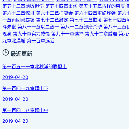
第五十三章两败俱伤
第五十四章重伤
第五十五章古怪的兽皮
第六十二章惊讶
第六十三章拍卖会
第六十四章重磅炸弹
第六
一章再回碧螺镇
第七十二章敲定
第七十三章欺凌
第七十四章
斗朱谌
第八十一章以二敌一
第八十二章卸磨杀驴
第八十三章
现身
第九十章实力威慑
第九十一章选择
第九十二章威逼
第九
九章北漠城
第一百章远近
最近更新
第一百五十一章北秋洋的联盟上
2019-04-20
第一百四十九章拜山下
2019-04-20
第一百四十八章拜山中
2019-04-20