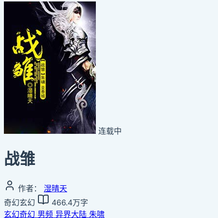
连载中
战雏
作者：
湿晴天
奇幻玄幻
466.4万字
玄幻奇幻
男频
异界大陆
朱啸