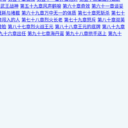
章武王战神
第五十九章风声鹤唳
第六十章奇效
第六十一章谈妥
噩耗与堵截
第六十九章万中无一的体质
第七十章死斩杀
第七十
章闯入的人
第七十八章烈火长老
第七十九章怒斥
第八十章双英
破脸
第八十七章烈火战王元
第八十八章王元的底牌
第八十九章
九十六章出任
第九十七章海丹诞
第九十八章拱手送上
第九十