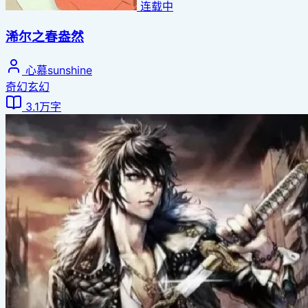
连载中
浠尔之春盎然
心慕sunshine
奇幻玄幻
3.1万字