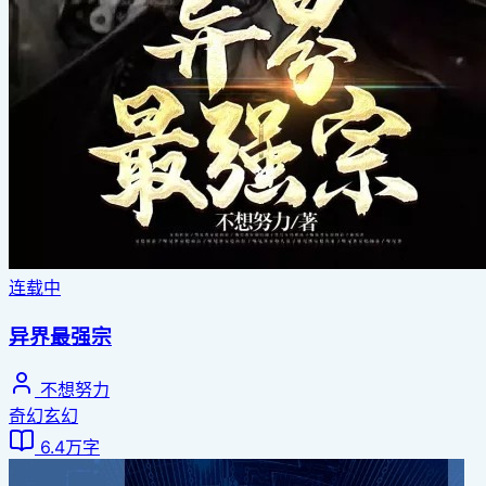
连载中
异界最强宗
不想努力
奇幻玄幻
6.4万字