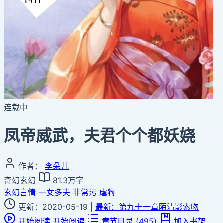
连载中
凤帝威武，夫君个个都妖娆
作者：
李朵儿
奇幻玄幻
81.3万字
玄幻言情
一女多夫
非常污
虐狗
更新：2020-05-19
|
最新：第九十一章陌清影索吻
开始阅读
开始阅读
章节目录
(495)
加入书架