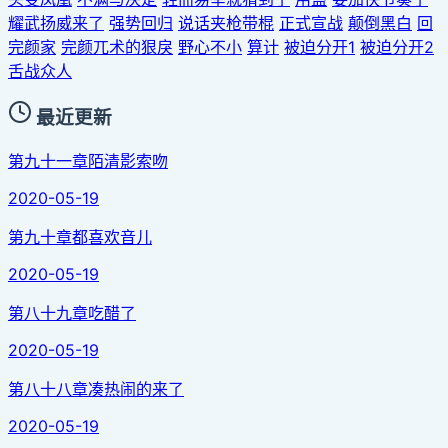
耀武扬威来了
强势回归
说话夹枪带棍
正式宣战
颠倒黑白
回
完颜家
完颜兀术的狠戾
野心不小
算计
被迫分开1
被迫分开2
舌战众人
最近更新
第九十一章陌清影索吻
2020-05-19
第九十章都喜欢音儿
2020-05-19
第八十九章吃醋了
2020-05-19
第八十八章凑热闹的来了
2020-05-19