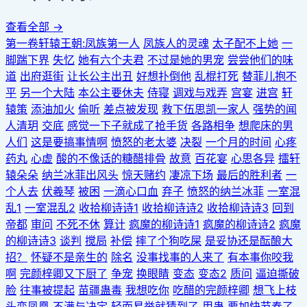
查看全部 →
第一卷轩辕王朝:凤族第一人
凤族人的灵魂
太子配不上她
一
脚踹下界
失忆
她有六个夫君
不过是她的男宠
尝尝他们的味
道
出府逛街
让长公主出丑
好想扑倒他
乱棍打死
替菲儿抱不
平
另一个大陆
本公主要休夫
侍寝
调戏与戏弄
宫宴
进宫
轩
辕策
添油加火
偷听
差点被发现
救下伍思凯一家人
强势的闻
人清玥
交底
感觉一下子就成了抢手货
各路相争
想爬床的男
人们
这是要搞事情啊
愤怒的老太婆
决裂
一个月的时间
心疼
药丸
心虚
酸的不像话的糖醋排骨
故意
百花宴
心思各异
擂轩
辕朵朵
纳兰冰菲出风头
惊天赌约
凄凉下场
最后的胜利者
一
个人去
伏羲琴
被困
一滴心口血
弃子
愤怒的纳兰冰菲
一室混
乱1
一室混乱2
收拾柳诗诗1
收拾柳诗诗2
收拾柳诗诗3
回到
帝都
审问
不死不休
算计
疯魔的柳诗诗1
疯魔的柳诗诗2
疯魔
的柳诗诗3
谈判
搅局
补偿
摔了个狗吃屎
是妥协还是酝酿大
招？
怀疑不是亲生的
除名
没事找事的人来了
有本事你咬我
啊
完颜梓卿又下厨了
争宠
换眼睛
变态
变态2
质问
逼迫撕破
脸
往事被提起
苗疆蛊毒
我想吃你
吃醋的完颜梓卿
想飞上枝
头变凤凰
不满与决定
轻而易举就猜到了
用蛊
要加快节奏了