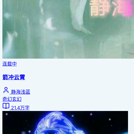
连载中
箭冲云霄
静海浅蓝
奇幻玄幻
21.4万字