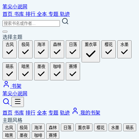
笔尖小说网
首页
书库
排行
全本
专题
轨迹
选择主题
古风
极简
海洋
森林
日落
薰衣草
樱花
水墨
萌系
暗黑
墨夜
咖啡
赛博
书架
笔尖小说网
首页
书库
排行
全本
专题
轨迹
我的书架
主题风格
古风
极简
海洋
森林
日落
薰衣草
樱花
水墨
萌系
暗黑
墨夜
咖啡
赛博