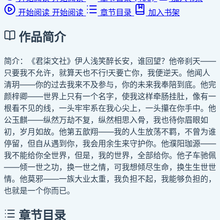
开始阅读
开始阅读
章节目录
加入书架
作品简介
简介：《君柒文社》伊人浅笑醉长安，谁回望？他帝刹天——
只要我不允许，就算天也不行!天要亡你，我便逆天。他闻人
清玥——你的过去我来不及参与，你的未来我奉陪到底。他完
颜梓卿——世界上只有一个名字，使我这样牵肠挂肚，像有一
根看不见的线，一头牢牢系在我心尖上，一头攥在你手中。他
公玉麒——纵然万劫不复，纵然相思入骨，我也待你眉眼如
初，岁月如故。他第五歆翔——我的人生放荡不羁，不曾为谁
停留，但自从遇到你，我会用余生来守护你。他濮阳珈源——
我不能给你全世界，但是，我的世界，全部给你。他子车驰佩
——倾一世之功，换一世之情，可我想倾尽生命，换生生世世
情。他莫邪——一族大业太重，我负担不起，我能够负担的，
也就是一个你而已。
章节目录