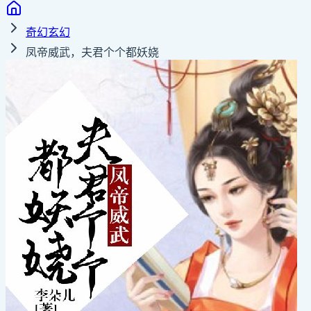
奇幻玄幻
凤帝威武，夫君个个都妖娆