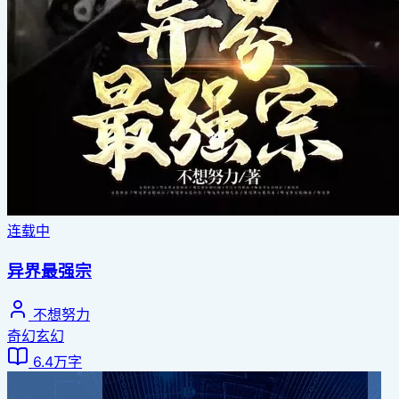
连载中
异界最强宗
不想努力
奇幻玄幻
6.4万字