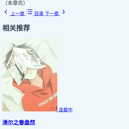
（本章完）
上一章
目录
下一章
相关推荐
连载中
浠尔之春盎然