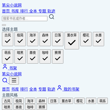
笔尖小说网
首页
书库
排行
全本
专题
轨迹
选择主题
古风
极简
海洋
森林
日落
薰衣草
樱花
水墨
萌系
暗黑
墨夜
咖啡
赛博
书架
笔尖小说网
首页
书库
排行
全本
专题
轨迹
我的书架
主题风格
古风
极简
海洋
森林
日落
薰衣草
樱花
水墨
萌系
暗黑
墨夜
咖啡
赛博