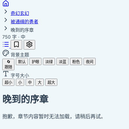
奇幻玄幻
被通缉的勇者
晚到的序章
750 字
·
中
背景主题
🔄
默认
护眼
淡绿
淡蓝
粉色
夜间
跟随
字号大小
超小
小
中
大
超大
晚到的序章
抱歉，章节内容暂时无法加载，请稍后再试。