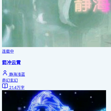
连载中
箭冲云霄
静海浅蓝
奇幻玄幻
21.4万字