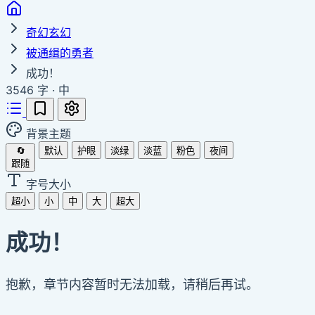
奇幻玄幻
被通缉的勇者
成功！
3546 字
·
中
背景主题
🔄
默认
护眼
淡绿
淡蓝
粉色
夜间
跟随
字号大小
超小
小
中
大
超大
成功！
抱歉，章节内容暂时无法加载，请稍后再试。