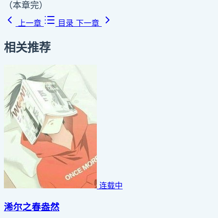
（本章完）
上一章
目录
下一章
相关推荐
连载中
浠尔之春盎然