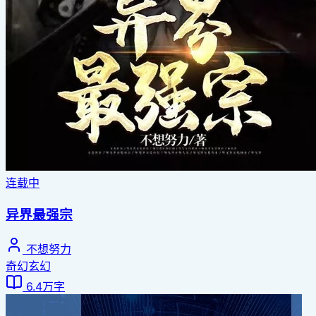
连载中
异界最强宗
不想努力
奇幻玄幻
6.4万字