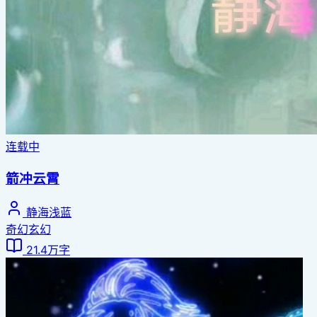
连载中
箭冲云霄
静海浅蓝
奇幻玄幻
21.4万字