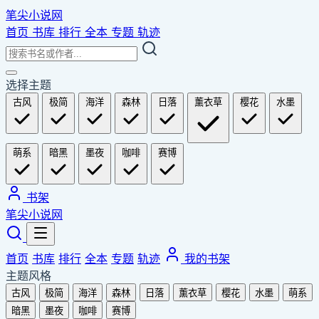
笔尖小说网
首页
书库
排行
全本
专题
轨迹
选择主题
古风
极简
海洋
森林
日落
薰衣草
樱花
水墨
萌系
暗黑
墨夜
咖啡
赛博
书架
笔尖小说网
首页
书库
排行
全本
专题
轨迹
我的书架
主题风格
古风
极简
海洋
森林
日落
薰衣草
樱花
水墨
萌系
暗黑
墨夜
咖啡
赛博