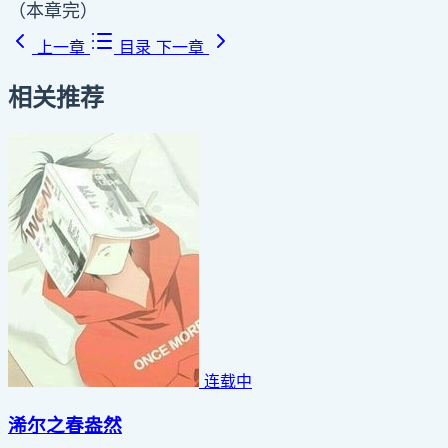
（本章完）
上一章
目录
下一章
相关推荐
连载中
浠尔之春盎然