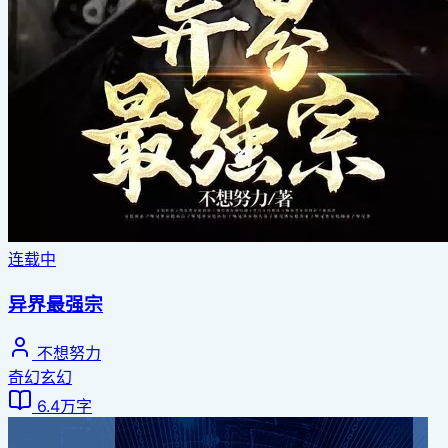
连载中
异界最强宗
不想努力
奇幻玄幻
6.4万字