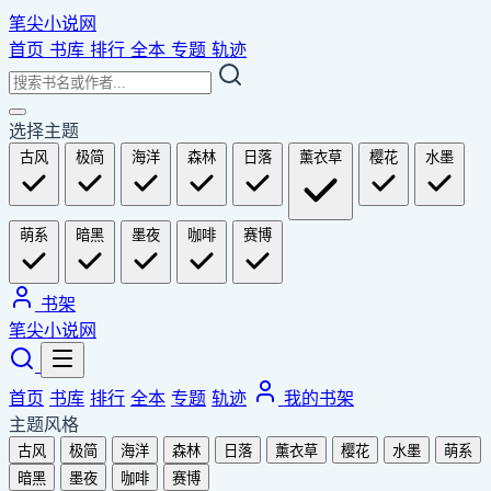
笔尖小说网
首页
书库
排行
全本
专题
轨迹
选择主题
古风
极简
海洋
森林
日落
薰衣草
樱花
水墨
萌系
暗黑
墨夜
咖啡
赛博
书架
笔尖小说网
首页
书库
排行
全本
专题
轨迹
我的书架
主题风格
古风
极简
海洋
森林
日落
薰衣草
樱花
水墨
萌系
暗黑
墨夜
咖啡
赛博