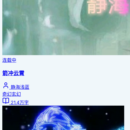
连载中
箭冲云霄
静海浅蓝
奇幻玄幻
21.4万字