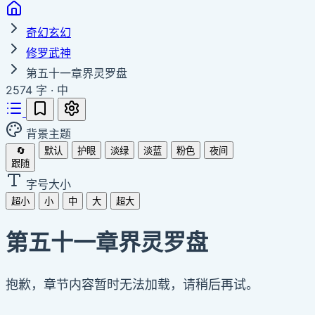
奇幻玄幻
修罗武神
第五十一章界灵罗盘
2574 字
·
中
背景主题
🔄
默认
护眼
淡绿
淡蓝
粉色
夜间
跟随
字号大小
超小
小
中
大
超大
第五十一章界灵罗盘
抱歉，章节内容暂时无法加载，请稍后再试。