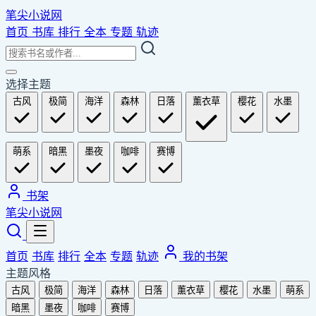
笔尖小说网
首页
书库
排行
全本
专题
轨迹
选择主题
古风
极简
海洋
森林
日落
薰衣草
樱花
水墨
萌系
暗黑
墨夜
咖啡
赛博
书架
笔尖小说网
首页
书库
排行
全本
专题
轨迹
我的书架
主题风格
古风
极简
海洋
森林
日落
薰衣草
樱花
水墨
萌系
暗黑
墨夜
咖啡
赛博