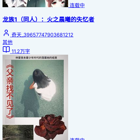
连载中
龙族1（同人）：火之晨曦的失忆者
奇天_39657747903681212
其他
11.2万字