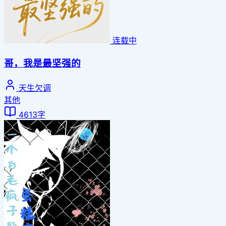
连载中
哥，我是最坚强的
天生欠调
其他
4613字