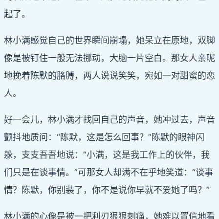
起了。
林小满感觉自己的世界瞬间崩塌，她呆立在原地，双脚
像是被钉住一般无法挪动，大脑一片空白。那女人亲昵
地挽着陈默的胳膊，两人说说笑笑，宛如一对甜蜜的恋
人。
好一会儿，林小满才找回自己的声音，她冲过去，声音
颤抖地质问：“陈默，这是怎么回事？”陈默的眼神闪
躲，支支吾吾地说：“小满，这是我工作上的伙伴，我
们只是在谈事情。”可那女人却满不在乎地笑道：“谈事
情？陈默，你别装了，你不是说你早就不爱她了吗？”
林小满的心像是被一把利刃狠狠刺痛，她难以置信地看