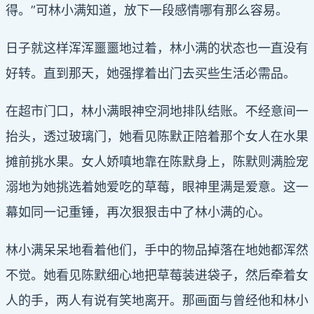
得。”可林小满知道，放下一段感情哪有那么容易。
日子就这样浑浑噩噩地过着，林小满的状态也一直没有
好转。直到那天，她强撑着出门去买些生活必需品。
在超市门口，林小满眼神空洞地排队结账。不经意间一
抬头，透过玻璃门，她看见陈默正陪着那个女人在水果
摊前挑水果。女人娇嗔地靠在陈默身上，陈默则满脸宠
溺地为她挑选着她爱吃的草莓，眼神里满是爱意。这一
幕如同一记重锤，再次狠狠击中了林小满的心。
林小满呆呆地看着他们，手中的物品掉落在地她都浑然
不觉。她看见陈默细心地把草莓装进袋子，然后牵着女
人的手，两人有说有笑地离开。那画面与曾经他和林小