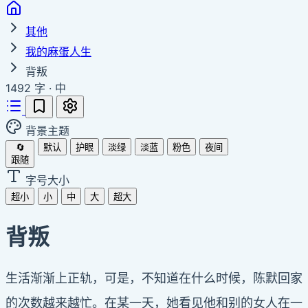
其他
我的麻蛋人生
背叛
1492 字
·
中
背景主题
🔄
默认
护眼
淡绿
淡蓝
粉色
夜间
跟随
字号大小
超小
小
中
大
超大
背叛
生活渐渐上正轨，可是，不知道在什么时候，陈默回家
的次数越来越忙。在某一天，她看见他和别的女人在一