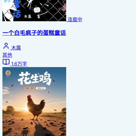
连载中
一个白毛疯子的蛋糕童话
木属
其他
1.6万字