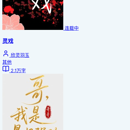
连载中
灵戏
欣灵羽玉
其他
2.1万字