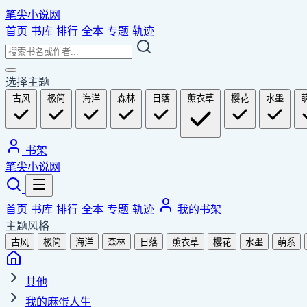
笔尖小说网
首页
书库
排行
全本
专题
轨迹
选择主题
古风
极简
海洋
森林
日落
薰衣草
樱花
水墨
书架
笔尖小说网
首页
书库
排行
全本
专题
轨迹
我的书架
主题风格
古风
极简
海洋
森林
日落
薰衣草
樱花
水墨
萌系
其他
我的麻蛋人生