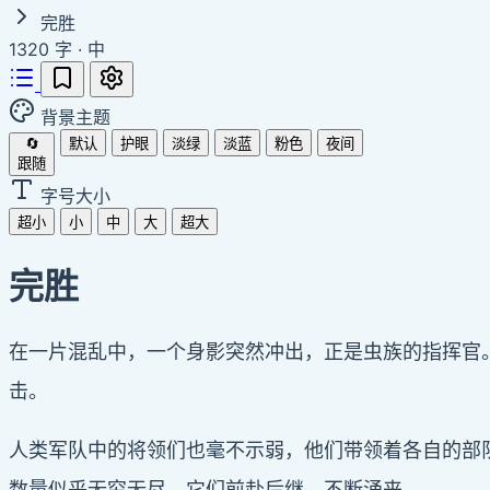
完胜
1320 字
·
中
背景主题
🔄
默认
护眼
淡绿
淡蓝
粉色
夜间
跟随
字号大小
超小
小
中
大
超大
完胜
在一片混乱中，一个身影突然冲出，正是虫族的指挥官
击。
人类军队中的将领们也毫不示弱，他们带领着各自的部
数量似乎无穷无尽，它们前赴后继，不断涌来。