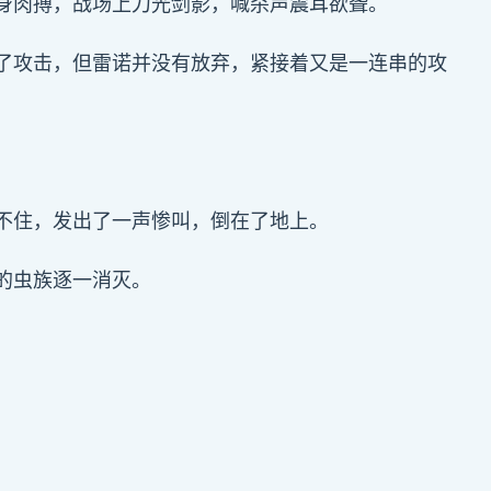
身肉搏，战场上刀光剑影，喊杀声震耳欲聋。
了攻击，但雷诺并没有放弃，紧接着又是一连串的攻
不住，发出了一声惨叫，倒在了地上。
的虫族逐一消灭。