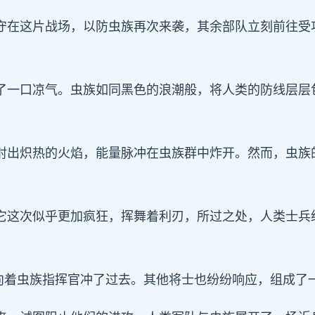
守在这片战场，以防虫族再次来袭，其余部队立刻前往受
了一口凉气。虫族如同黑色的浪潮般，将人类的防线层层
射出炽热的火焰，能量脉冲在虫族群中炸开。然而，虫族
它这次似乎更加疯狂，挥舞着利刃，所过之处，人类士兵
甲向着虫族指挥官冲了过去。其他将士也纷纷响应，组成了