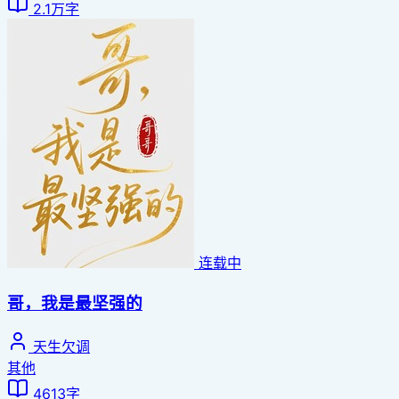
2.1万字
连载中
哥，我是最坚强的
天生欠调
其他
4613字