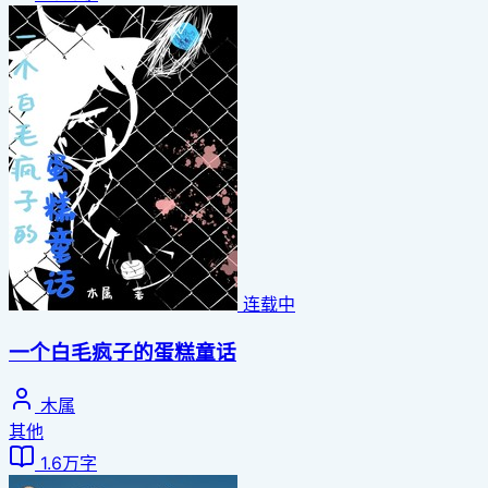
连载中
一个白毛疯子的蛋糕童话
木属
其他
1.6万字