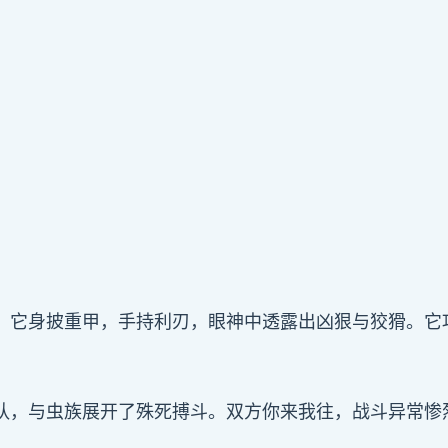
。它身披重甲，手持利刃，眼神中透露出凶狠与狡猾。它
队，与虫族展开了殊死搏斗。双方你来我往，战斗异常惨