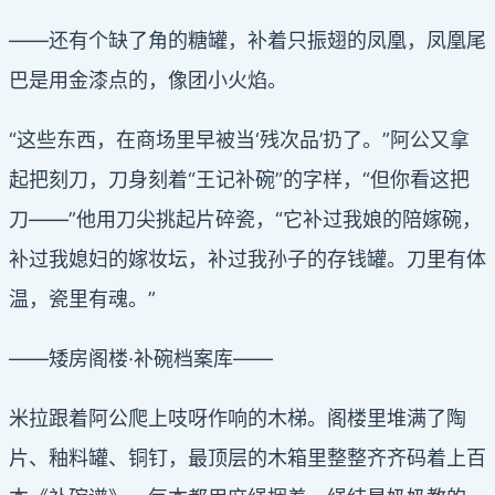
——还有个缺了角的糖罐，补着只振翅的凤凰，凤凰尾
巴是用金漆点的，像团小火焰。
“这些东西，在商场里早被当‘残次品’扔了。”阿公又拿
起把刻刀，刀身刻着“王记补碗”的字样，“但你看这把
刀——”他用刀尖挑起片碎瓷，“它补过我娘的陪嫁碗，
补过我媳妇的嫁妆坛，补过我孙子的存钱罐。刀里有体
温，瓷里有魂。”
——矮房阁楼·补碗档案库——
米拉跟着阿公爬上吱呀作响的木梯。阁楼里堆满了陶
片、釉料罐、铜钉，最顶层的木箱里整整齐齐码着上百