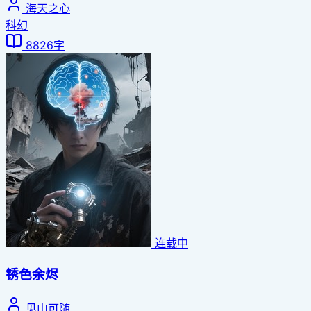
海天之心
科幻
8826字
连载中
锈色余烬
见山可随