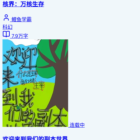
核界：万核生存
鲤鱼学霸
科幻
7.9万字
连载中
欢迎来到我们的副本世界