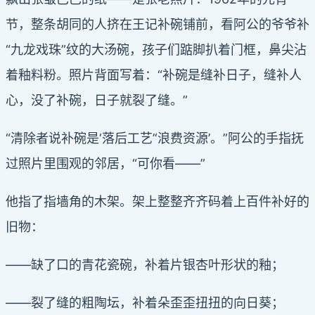
节，整条胡同的人挤在王记补碗铺前，看阿公的爷爷补
“九龙戏珠”纹的大汤碗，孩子们踮脚扒着门框，鼻尖沾
着釉料粉。照片背面写着：“补碗是缝补日子，缝补人
心，没了补碗，日子就裂了缝。”
“清除者说补碗是‘落后工艺’‘浪费资源’。”阿公的手指抚
过照片里围观的邻居，“可你看——”
他指了指墙角的木架。架上整整齐齐码着上百件补好的
旧物：
——缺了口的青花瓷碗，补着片银杏叶形状的釉；
——裂了缝的粗陶坛，补着朵歪歪扭扭的向日葵；