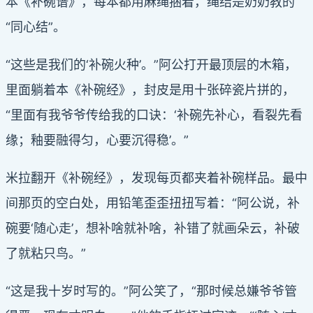
本《补碗谱》，每本都用麻绳捆着，绳结是奶奶教的
“同心结”。
“这些是我们的‘补碗火种’。”阿公打开最顶层的木箱，
里面躺着本《补碗经》，封皮是用十张碎瓷片拼的，
“里面有我爷爷传给我的口诀：‘补碗先补心，看裂先看
缘；釉要融得匀，心要沉得稳’。”
米拉翻开《补碗经》，发现每页都夹着补碗样品。最中
间那页的空白处，用铅笔歪歪扭扭写着：“阿公说，补
碗要‘随心走’，想补啥就补啥，补错了就画朵云，补破
了就粘只鸟。”
“这是我十岁时写的。”阿公笑了，“那时候总嫌爷爷管