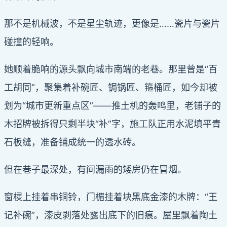
那不是机械波，不是星尘轨迹，更像是……瓷片与瓷片
碰撞的轻响。
她顺着脆响的源头飘向城市南端的老巷。那里曾是“百
工胡同”，聚集着补碗匠、锔锅匠、箍桶匠，如今却被
划为“城市更新重点区”——推土机的轰鸣里，老铺子的
木招牌被拆得只剩半块“补”字，施工队正用水泥填平青
石板缝，准备铺成统一的透水砖。
但在巷子最深处，有间漏雨的矮房仍在冒烟。
窗棂上挂着串铜铃，门楣挂着块黑底金漆的木牌：“王
记补碗”，漆皮剥落处露出底下的旧痕。屋里飘着陶土