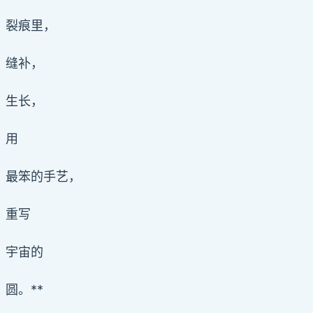
裂痕里，
缝补，
生长，
用
最笨的手艺，
重写
宇宙的
圆。**