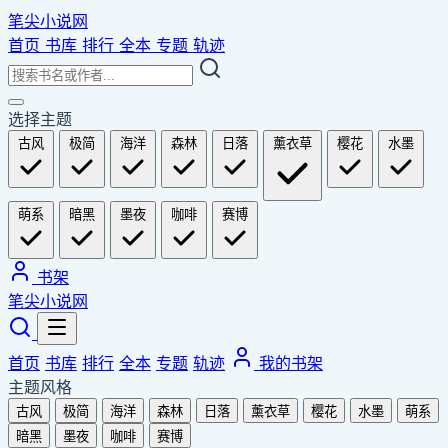
笔尖小说网
首页
书库
排行
全本
专题
轨迹
选择主题
古风
极简
海洋
森林
日落
薰衣草
樱花
水墨
萌系
暗黑
墨夜
咖啡
赛博
书架
笔尖小说网
首页
书库
排行
全本
专题
轨迹
我的书架
主题风格
古风
极简
海洋
森林
日落
薰衣草
樱花
水墨
萌系
暗黑
墨夜
咖啡
赛博