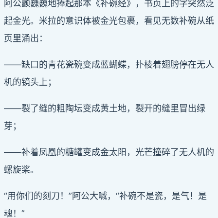
阿公颤巍巍地捧起那本《补碗经》，书页上的字突然泛
起金光。米拉的意识体被金光包裹，看见无数补碗从纸
页里涌出：
——缺口的青花瓷碗变成蓝蝴蝶，扑棱着翅膀停在无人
机的镜头上；
——裂了缝的粗陶坛变成黄土地，裂开的缝里冒出绿
芽；
——补着凤凰的糖罐变成金太阳，光芒撞碎了无人机的
螺旋桨。
“用你们的刻刀！”阿公大喊，“补碗不是瓷，是气！是
魂！”