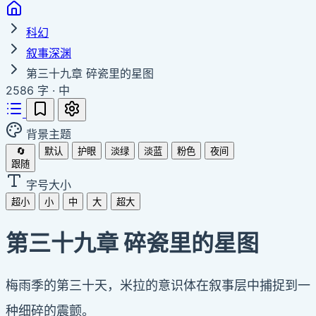
科幻
叙事深渊
第三十九章 碎瓷里的星图
2586 字
·
中
背景主题
🔄
默认
护眼
淡绿
淡蓝
粉色
夜间
跟随
字号大小
超小
小
中
大
超大
第三十九章 碎瓷里的星图
梅雨季的第三十天，米拉的意识体在叙事层中捕捉到一
种细碎的震颤。