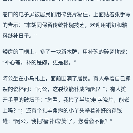
巷口的电子屏被居民们用碎瓷片糊住，上面贴着张手写
的告示：“本胡同保留传统补碗技艺，欢迎用铜钉和釉
料缝补日子。”
矮房的门楣上，多了一块新木牌，用补碗的碎瓷拼成：
“补心斋，补的是碗，更是根。”
阿公坐在小马扎上，面前围满了居民。有人举着自己摔
裂的瓷杯问：“阿公，这裂纹能补成‘福’吗？”；有人摊
开手里的破坛子：“您看，我捡了半块‘寿’字瓷片，能嵌
上吗？”；还有个扎羊角辫的小丫头举着补好的存钱
罐：“阿公，我把‘福’补成‘笑’了，您看像不像？”