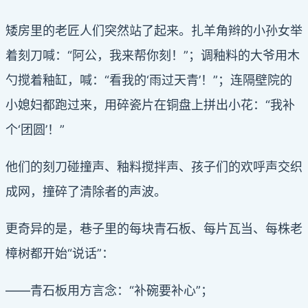
矮房里的老匠人们突然站了起来。扎羊角辫的小孙女举
着刻刀喊：“阿公，我来帮你刻！”；调釉料的大爷用木
勺搅着釉缸，喊：“看我的‘雨过天青’！”；连隔壁院的
小媳妇都跑过来，用碎瓷片在铜盘上拼出小花：“我补
个‘团圆’！”
他们的刻刀碰撞声、釉料搅拌声、孩子们的欢呼声交织
成网，撞碎了清除者的声波。
更奇异的是，巷子里的每块青石板、每片瓦当、每株老
樟树都开始“说话”：
——青石板用方言念：“补碗要补心”；