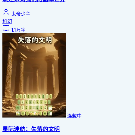
鬼帝少主
科幻
1.1万字
连载中
星际迷航：失落的文明