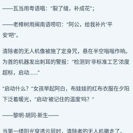
——瓦当用粤语唱：“裂了缝，补成花”；
——老樟树用闽南语唠叨：“阿公，给我补片‘平
安’吧”。
清除者的无人机像被施了定身咒，悬在半空嗡嗡作响。
为首的机器发出刺耳的警报：“检测到‘非标准工艺’浓度
超标，启动……”
“启动什么？”女孩举起阿白，布娃娃的红布衣服在夕阳
下泛着暖光，“启动‘被记住的温度’吗？”
——黎明·胡同·新生——
当第一缕阳光穿透云层时，清除者的无人机撤走了。