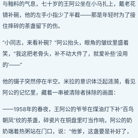
与釉料的气息，七十岁的王阿公坐在小马扎上，戴老花
镜补碗，他的左手小指少了半截——那是年轻时为了接
住摔碎的茶盏留下的伤。
“小同志，来看补碗？”阿公抬头，眼角的皱纹里盛着
笑，“我这把老骨头，补不动大件了，就爱补些‘没用
的’——”
他的镊子突然停在半空。米拉的意识体泛起涟漪，看见
阿公的记忆里，藏着一串被清除者抹除的画面：
——1958年的春夜，王阿公的爷爷在煤油灯下补“百鸟
朝凤”纹的茶盏，碎瓷片在铜盘里叮当作响，阿公的奶
奶端着热粥站在门口，说：“他爹，这盏要是补好了，