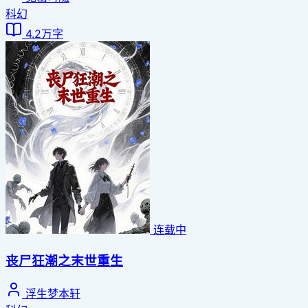
科幻
4.2万字
连载中
丧尸狂潮之末世重生
浮生梦本轩