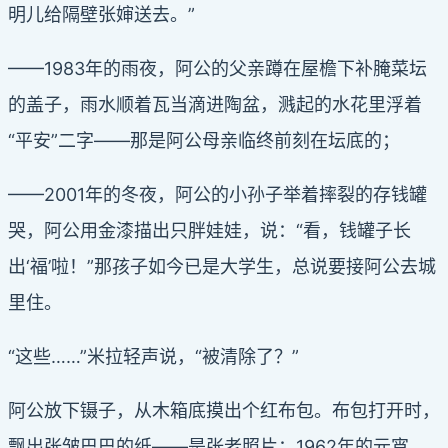
明儿给隔壁张婶送去。”
——1983年的雨夜，阿公的父亲蹲在屋檐下补腌菜坛
的盖子，雨水顺着瓦当滴进陶盆，溅起的水花里浮着
“平安”二字——那是阿公母亲临终前刻在坛底的；
——2001年的冬夜，阿公的小孙子举着摔裂的存钱罐
哭，阿公用金漆描出只胖娃娃，说：“看，钱罐子长
出‘福’啦！”那孩子如今已是大学生，总说要接阿公去城
里住。
“这些……”米拉轻声说，“被清除了？”
阿公放下镊子，从木箱底摸出个红布包。布包打开时，
飘出张皱巴巴的纸——是张老照片：1962年的元宵