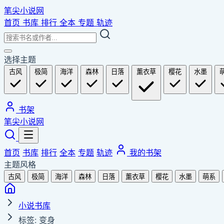
笔尖小说网
首页
书库
排行
全本
专题
轨迹
选择主题
古风
极简
海洋
森林
日落
薰衣草
樱花
水墨
书架
笔尖小说网
首页
书库
排行
全本
专题
轨迹
我的书架
主题风格
古风
极简
海洋
森林
日落
薰衣草
樱花
水墨
萌系
小说书库
标签: 变身