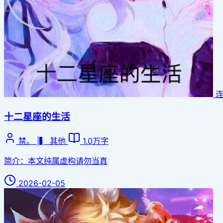
十二星座的生活
禁。 |▍
其他
1.0万字
简介：本文纯属虚构请勿当真
2026-02-05