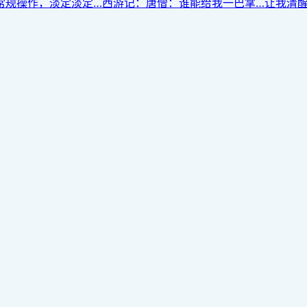
常规操作，淡定淡定…西游记：唐僧：谁能给我一巴掌…让我清醒