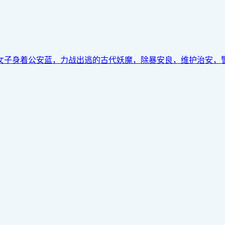
身着公安蓝，力战出逃的古代妖魔，除暴安良，维护治安，警花小