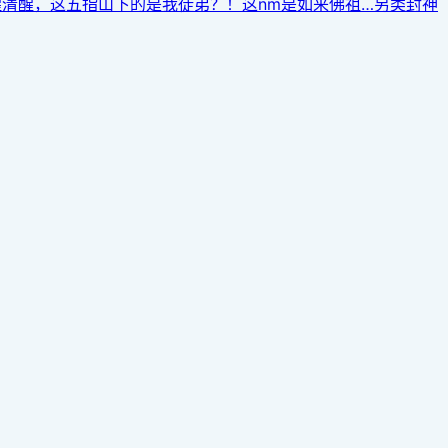
清醒，这五指山下的是我徒弟？！这nm是如来佛祖…另类封神