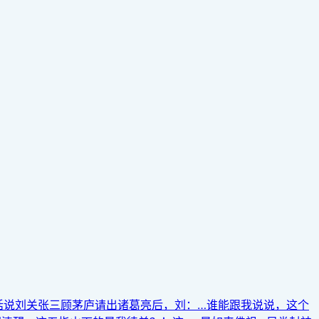
话说刘关张三顾茅庐请出诸葛亮后，刘：…谁能跟我说说，这个