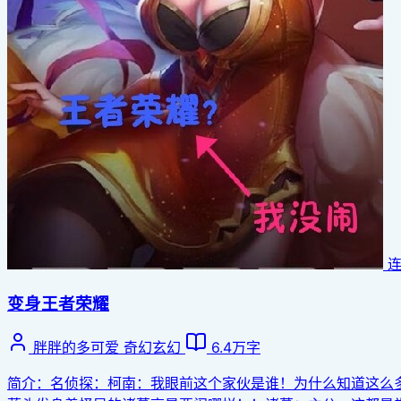
变身王者荣耀
胖胖的多可爱
奇幻玄幻
6.4万字
简介：名侦探：柯南：我眼前这个家伙是谁！为什么知道这么