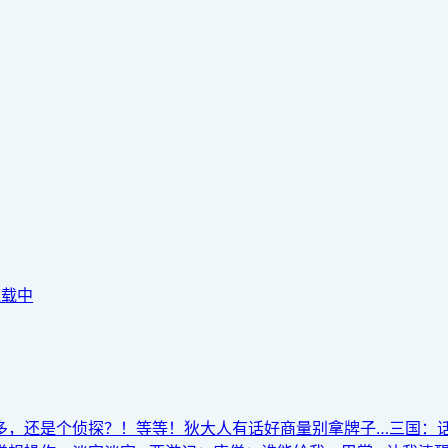
连载中
多，还是个侦探？！等等！狄大人有话好商量别拿牌子…三国：