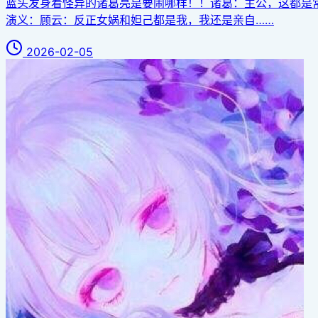
蓝头发身着怪异的诸葛亮是要闹哪样！！诸葛：主公，这都是
演义：顾云：反正女娲和妲己都是我，我还是亲自……
2026-02-05