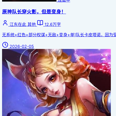
连载中
原神队长穿火影，但是变身！
江东在此
其他
12.6万字
无系统+红色+部分权谋+无敌+变身+单]队长卡皮塔诺，因为受
2026-02-05