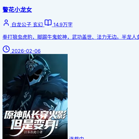
警花小龙女
白龙公子
玄幻
14.9万字
拳打狼虫虎豹，脚踢牛鬼蛇神，武功盖世、法力无边。半龙人女子
2026-02-06